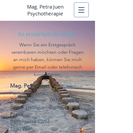
Mag. Petra Juen
Psychotherapie
So erreichen Sie mich:
Wenn Sie ein Erstgespräch
vereinbaren möchten oder Fragen
an mich haben, können Sie mich
gerne per Email oder telefonisch
kontaktieren:
Mag. Petra Juen
Psychotherapeutin
Telefonnummer:
06766559570
Email:
petrajuen@gmx.at
Praxis:
Baslergasse 12/17
1230 Wien